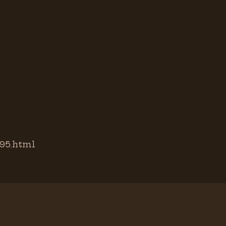
b95.html