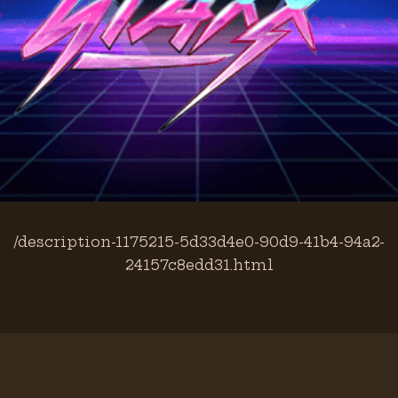
/description-1175215-5d33d4e0-90d9-41b4-94a2-
24157c8edd31.html